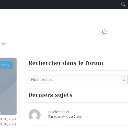
SEARCH
res
Rechercher dans le forum
écents
Derniers sujets
novice sissy
Par
evatrav
Il y a 2 ans
uil 10, 2021
uil 20, 2021