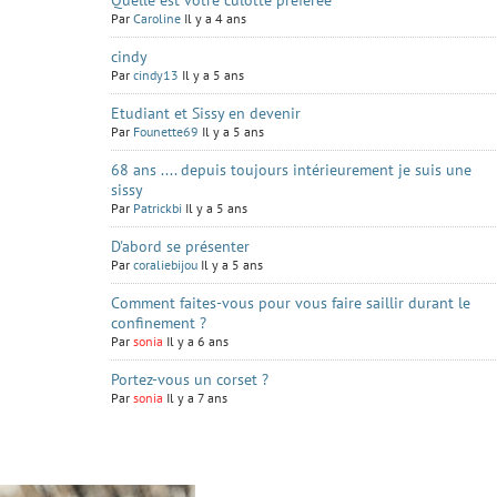
Quelle est votre culotte préférée
Par
Caroline
Il y a 4 ans
cindy
Par
cindy13
Il y a 5 ans
Etudiant et Sissy en devenir
Par
Founette69
Il y a 5 ans
68 ans .... depuis toujours intérieurement je suis une
sissy
Par
Patrickbi
Il y a 5 ans
D'abord se présenter
Par
coraliebijou
Il y a 5 ans
Comment faites-vous pour vous faire saillir durant le
confinement ?
Par
sonia
Il y a 6 ans
Portez-vous un corset ?
Par
sonia
Il y a 7 ans