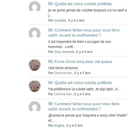
RE: Quelle est votre culotte préférée
je ne porte jamais de culotte toujours cul nu sauf si
j...
Par
claudido
,
Il y a 2 ans
RE: Comment faites-vous pour vous faire
saillir durant le confinement ?
C est important de bien s occuper de nos
hommes...confi...
Par
Sissy Amanda
,
Il y a 3 ans
RE: Envie d'une sissy pour ma queue
Une belle annonce
Par
Corinne trav
,
Il y a 3 ans
RE: Quelle est votre culotte préférée
Ma préférence la culote satin , et slip satin , d...
Par
Corinne trav
,
Il y a 3 ans
RE: Comment faites-vous pour vous faire
saillir durant le confinement ?
@sonia Je pense que Sissyrava a voulu dire "chatte"
et ...
Par
Angela
,
Il y a 3 ans