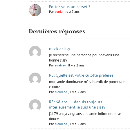
Portez-vous un corset ?
Par
sonia
Il y a 7 ans
Dernières réponses
novice sissy
je recherche une personne pour devenir une
bonne sissy
Par
evatrav
,
Il y a 2 ans
RE: Quelle est votre culotte préférée
mon amie dominante m'as interdit de porter une
culotte ...
Par
claudido
,
Il y a 2 ans
RE: 68 ans .... depuis toujours
intérieurement je suis une sissy
j'ai 79 ans,a vingt ans une amie infirmiere m'as
douce...
Par
claudido
,
Il y a 2 ans