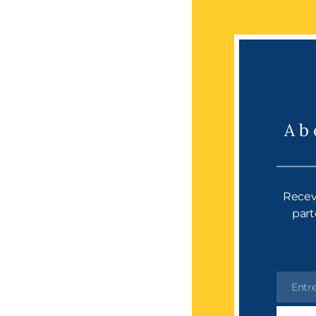
Ab
Receve
part
Entre
Email