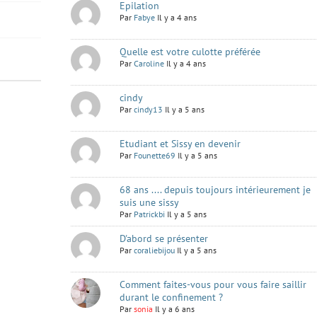
Epilation
Par
Fabye
Il y a 4 ans
Quelle est votre culotte préférée
Par
Caroline
Il y a 4 ans
cindy
Par
cindy13
Il y a 5 ans
Etudiant et Sissy en devenir
Par
Founette69
Il y a 5 ans
68 ans .... depuis toujours intérieurement je
suis une sissy
Par
Patrickbi
Il y a 5 ans
D'abord se présenter
Par
coraliebijou
Il y a 5 ans
Comment faites-vous pour vous faire saillir
durant le confinement ?
Par
sonia
Il y a 6 ans