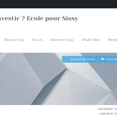
vestir ? Ecole pour Sissy
Beauté Sissy
Forum
Vêtement Sissy
What’s New
Memb
Accueil du forum
|
Posts R
Inscription: J
Last seen: J