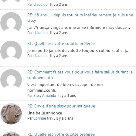
Par
claudido
,
Il y a 2 ans
RE: 68 ans .... depuis toujours intérieurement je suis une
sissy
j'ai 79 ans,a vingt ans une amie infirmiere m'as douce...
Par
claudido
,
Il y a 2 ans
RE: Quelle est votre culotte préférée
je ne porte jamais de culotte toujours cul nu sauf si j...
Par
claudido
,
Il y a 2 ans
RE: Comment faites-vous pour vous faire saillir durant le
confinement ?
C est important de bien s occuper de nos
hommes...confi...
Par
Sissy Amanda
,
Il y a 3 ans
RE: Envie d'une sissy pour ma queue
Une belle annonce
Par
Corinne trav
,
Il y a 3 ans
RE: Quelle est votre culotte préférée