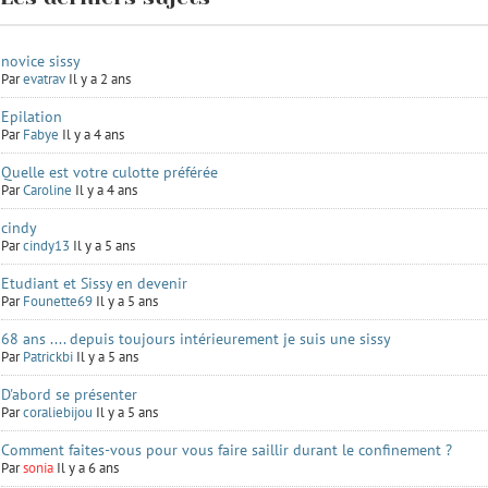
novice sissy
Par
evatrav
Il y a 2 ans
Epilation
Par
Fabye
Il y a 4 ans
Quelle est votre culotte préférée
Par
Caroline
Il y a 4 ans
cindy
Par
cindy13
Il y a 5 ans
Etudiant et Sissy en devenir
Par
Founette69
Il y a 5 ans
68 ans .... depuis toujours intérieurement je suis une sissy
Par
Patrickbi
Il y a 5 ans
D'abord se présenter
Par
coraliebijou
Il y a 5 ans
Comment faites-vous pour vous faire saillir durant le confinement ?
Par
sonia
Il y a 6 ans