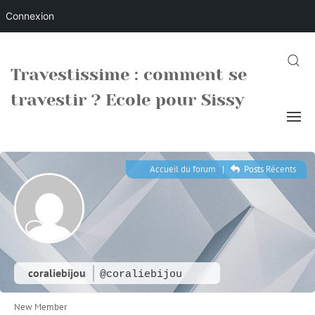
Connexion
Skip
to
SEARC
Travestissime : comment se
content
travestir ? Ecole pour Sissy
Accueil du forum
|
Posts Récents
coraliebijou
@coraliebijou
New Member