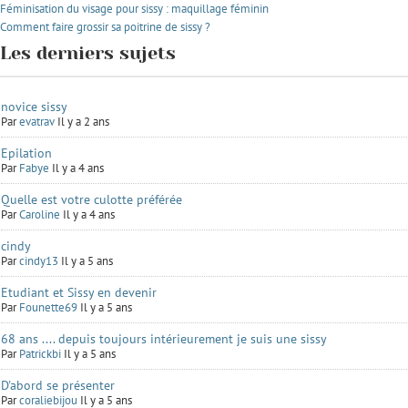
Féminisation du visage pour sissy : maquillage féminin
Comment faire grossir sa poitrine de sissy ?
Les derniers sujets
novice sissy
Par
evatrav
Il y a 2 ans
Epilation
Par
Fabye
Il y a 4 ans
Quelle est votre culotte préférée
Par
Caroline
Il y a 4 ans
cindy
Par
cindy13
Il y a 5 ans
Etudiant et Sissy en devenir
Par
Founette69
Il y a 5 ans
68 ans .... depuis toujours intérieurement je suis une sissy
Par
Patrickbi
Il y a 5 ans
D'abord se présenter
Par
coraliebijou
Il y a 5 ans