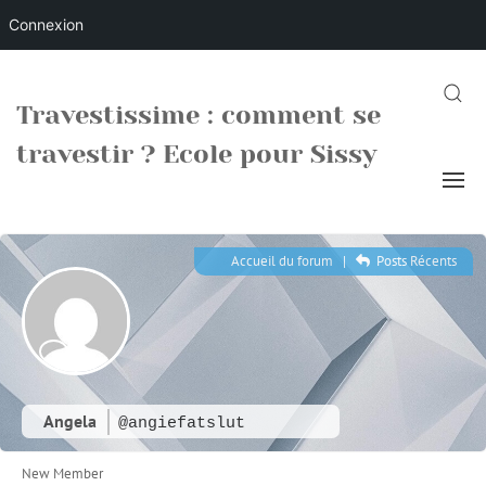
Connexion
Skip
to
SEARC
Travestissime : comment se
content
travestir ? Ecole pour Sissy
Accueil du forum
|
Posts Récents
Angela
@angiefatslut
New Member