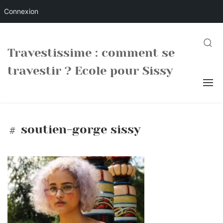
Connexion
Skip
to
SEARC
Travestissime : comment se
content
travestir ? Ecole pour Sissy
soutien-gorge sissy