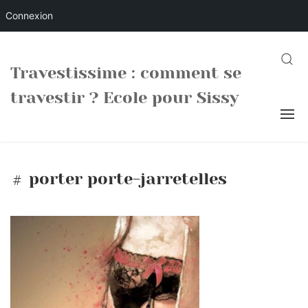
Connexion
Skip
to
SEARC
Travestissime : comment se
content
travestir ? Ecole pour Sissy
porter porte-jarretelles