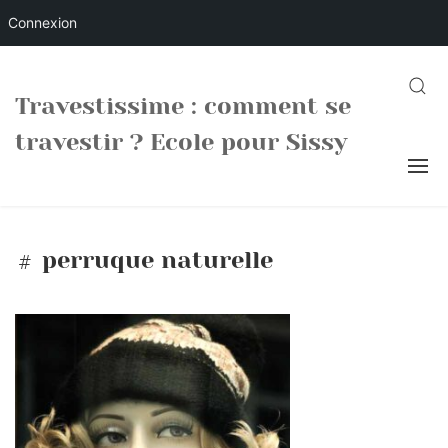
Connexion
Skip
to
SEARC
Travestissime : comment se
content
travestir ? Ecole pour Sissy
perruque naturelle