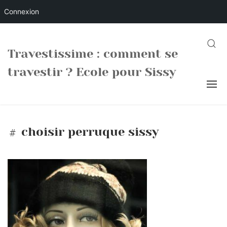
Connexion
Skip
to
SEARC
Travestissime : comment se
content
travestir ? Ecole pour Sissy
choisir perruque sissy