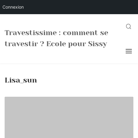
Connexion
Skip
to
SEARC
Travestissime : comment se
content
travestir ? Ecole pour Sissy
Lisa_sun