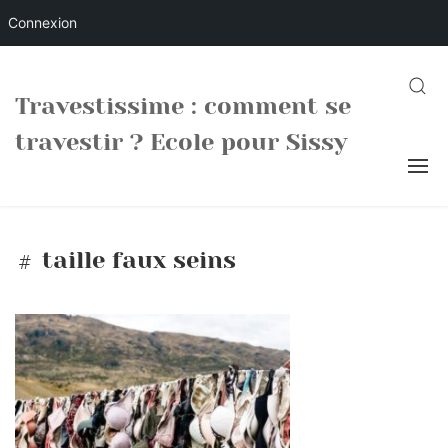
Connexion
Skip
to
SEARC
Travestissime : comment se
content
travestir ? Ecole pour Sissy
taille faux seins